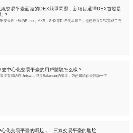
三線交易平臺面臨的DEX競爭問題，新項目選擇DEX首發是
則？
幣安最近上線的Rune，MKR，SNX等DeFi明星項目，也已經在DEX完成了充
EX去中心化交易平臺的用戶體驗怎么樣？
還沒有體驗過Uniswap或是Balancer的讀者，強烈建議你去體驗一下
中心化交易平臺的崛起，二三線交易平臺的尷尬