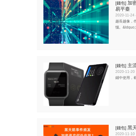
加
[錢包]
易平臺
2020-11-24
越長越像，作
惱。&ldqu
主流
[錢包]
2020-11-20
鋪中使用，截
黑
[錢包]
2020-11-10