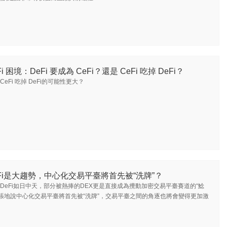
Fi 困境：DeFi 要成為 CeFi？還是 CeFi 吃掉 DeFi？
CeFi 吃掉 DeFi的可能性更大？
Fi是大趨勢，中心化交易平臺將首先被“洗牌”？
DeFi如日中天，部分被熱捧的DEX更是直接成為攪動加密交易平臺賽道的“鯰
夸張地說中心化交易平臺將首先被“洗牌”，交易平臺之間的角逐也將會變得更加激