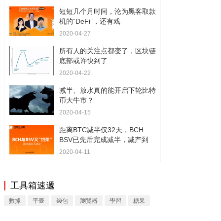
短短几个月时间，沦为黑客取款
机的“DeFi”，还有戏
2020-04-27
所有人的关注点都变了，区块链
底部或许快到了
2020-04-22
减半、放水真的能开启下轮比特
币大牛市？
2020-04-15
距离BTC减半仅32天，BCH
BSV已先后完成减半，减产到
2020-04-11
工具箱速遞
數據
平臺
錢包
瀏覽器
學習
糖果