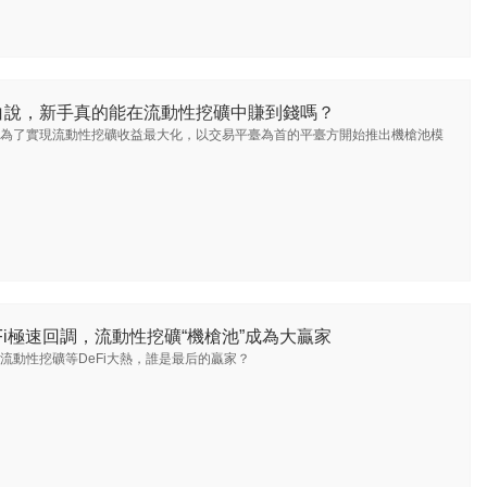
白說，新手真的能在流動性挖礦中賺到錢嗎？
為了實現流動性挖礦收益最大化，以交易平臺為首的平臺方開始推出機槍池模
Fi極速回調，流動性挖礦“機槍池”成為大贏家
流動性挖礦等DeFi大熱，誰是最后的贏家？