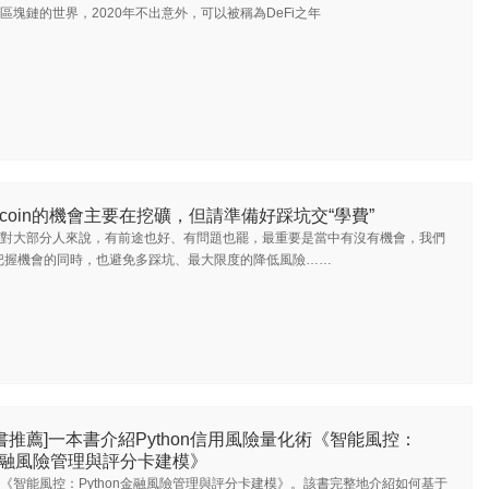
區塊鏈的世界，2020年不出意外，可以被稱為DeFi之年
lecoin的機會主要在挖礦，但請準備好踩坑交“學費”
對大部分人來說，有前途也好、有問題也罷，最重要是當中有沒有機會，我們
把握機會的同時，也避免多踩坑、最大限度的降低風險……
書推薦]一本書介紹Python信用風險量化術《智能風控：
n金融風險管理與評分卡建模》
《智能風控：Python金融風險管理與評分卡建模》。該書完整地介紹如何基于