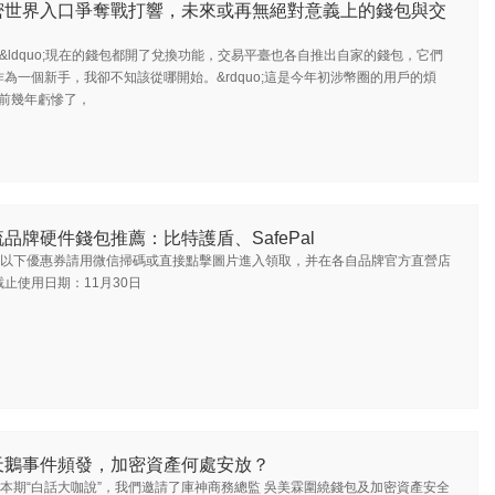
密世界入口爭奪戰打響，未來或再無絕對意義上的錢包與交
&ldquo;現在的錢包都開了兌換功能，交易平臺也各自推出自家的錢包，它們
為一個新手，我卻不知該從哪開始。&rdquo;這是今年初涉幣圈的用戶的煩
o;前幾年虧慘了，
品牌硬件錢包推薦：比特護盾、SafePal
以下優惠券請用微信掃碼或直接點擊圖片進入領取，并在各自品牌官方直營店
止使用日期：11月30日
天鵝事件頻發，加密資產何處安放？
本期“白話大咖說”，我們邀請了庫神商務總監 吳美霖圍繞錢包及加密資產安全