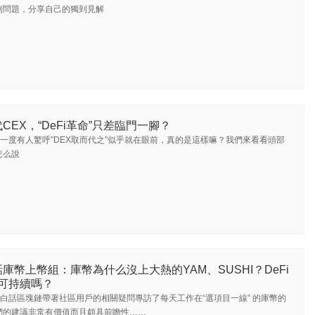
列問題，分享自己的獨到見解
CEX，“DeFi革命”只差臨門一腳？
一度有人驚呼”DEX取而代之”似乎就在眼前，真的是這樣嘛？我們來看看頭部
怎么說
庫幣上幣組：庫幣為什么沒上大熱的YAM、SUSHI？DeFi
可持續嗎？
白話區塊鏈帶著社區用戶的相關疑問專訪了每天工作在“選項目一線” 的庫幣的
們的建議非常有價值而且頗具前瞻性……