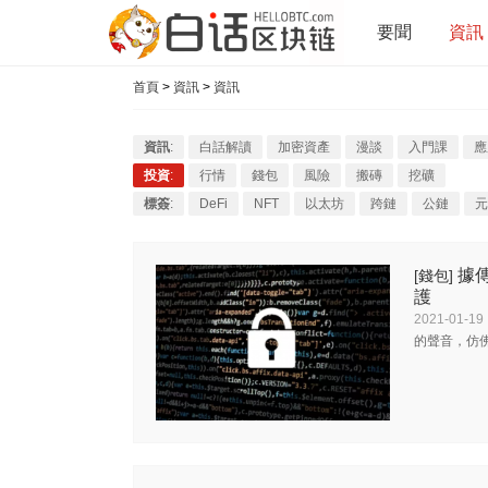
要聞
資訊
首頁
>
資訊
>
資訊
資訊
:
白話解讀
加密資產
漫談
入門課
應
投資
:
行情
錢包
風險
搬磚
挖礦
標簽
:
DeFi
NFT
以太坊
跨鏈
公鏈
元
據
[錢包]
護
2021-01-19
的聲音，仿佛