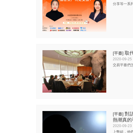
分享等一系
取代
[平臺]
2020-09-25
交易平臺們
對話
[平臺]
熱潮真的
2020-09-23
上幣組，他