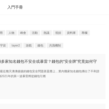
入門手冊
用
人物
峰會
活動
熱議
視頻
資料庫
專欄
宇宙
layer2
游戲
錢包
共識機制
傳多家知名錢包不安全或暴雷？錢包的“安全牌”究竟如何守
最近幾天沸沸揚揚的錢包安全問題甚囂塵上，業內幾家知名錢包傳出了不和諧
2021年的第一波暴雷將從錢包引燃