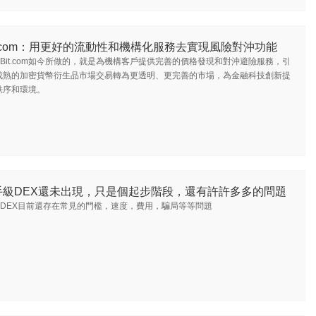
t.com：用更好的流動性和機構化服務去實現風險對沖功能
Bit.com如今所做的，就是為機構客戶提供完善的價格發現和對沖避險服務，引
成熟的加密貨幣衍生品市場交易轉為更透明、更完善的市場，為金融科技創新提
秩序和環境。
手級DEX還未出現，只是個起步階段，還有許許多多的問題
DEX目前還存在常見的門檻，速度，費用，騙局等等問題