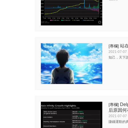
站在
[專欄]
2021-07-07
知己，天下
De
[專欄]
后原因何
2021-07-07
賺錢運動的