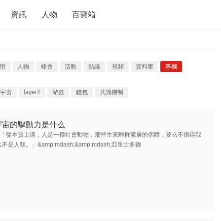
資訊
人物
百寶箱
用
人物
峰會
活動
熱議
視頻
資料庫
專欄
宇宙
layer2
游戲
錢包
共識機制
宇宙的驅動力是什么
「從本質上講，人是一種社會動物，那些生來離群索居的個體，要么不值得我
是人類。」&amp;mdash;&amp;mdash;亞里士多德