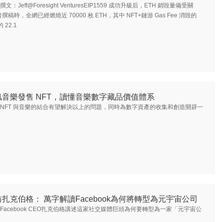
撰文：Jeff@Foresight VenturesEIP1559 成功升級后，ETH 銷毀量備受關
稿時，全網已經燃燒近 70000 枚 ETH，其中 NFT+鏈游 Gas Fee 消毀的
 22.1
訊音樂發售 NFT，讀懂音樂數字藏品價值體系
NFT 與音樂的結合有望解決以上的問題，同時為數字資產的收集和創造開辟一
扎克伯格： 萬字解讀Facebook為何將轉型為元宇宙公司
Facebook CEO扎克伯格講述這家社交媒體巨頭為何要轉型為一家「元宇宙公