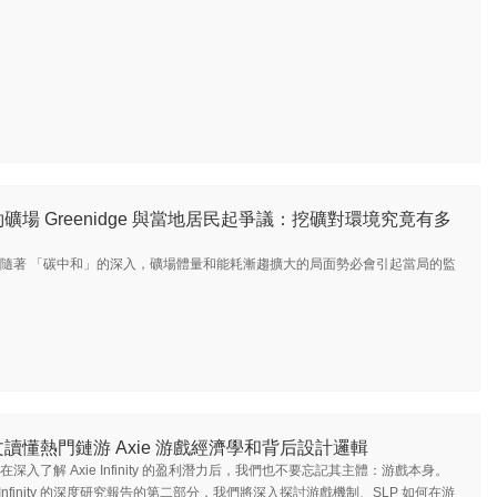
礦場 Greenidge 與當地居民起爭議：挖礦對環境究竟有多
隨著 「碳中和」的深入，礦場體量和能耗漸趨擴大的局面勢必會引起當局的監
讀懂熱門鏈游 Axie 游戲經濟學和背后設計邏輯
在深入了解 Axie Infinity 的盈利潛力后，我們也不要忘記其主體：游戲本身。
e Infinity 的深度研究報告的第二部分，我們將深入探討游戲機制、SLP 如何在游