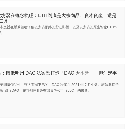
太坊潛在概念梳理：ETH到底是大宗商品、資本資產，還是
工具
本文旨在幫助讀者了解以太坊網絡的潛在影響，以及以太坊的原生資產ETH作
景。
：懷俄明州 DAO 法案想打造「DAO 大本營」，但注定事
美國懷俄明州「讓人驚掉下巴的」DAO 法案在 2021 年 7 月生效。該法案授予
組織（DAO）在該州注冊為有限責任公司（LLC）的機會。