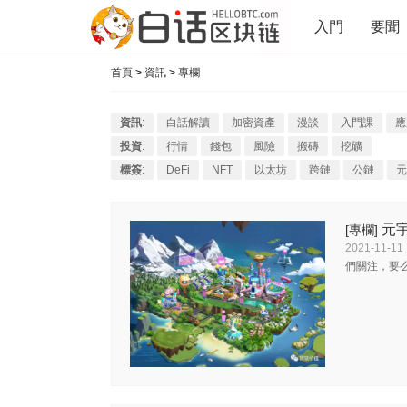
入門
要聞
首頁
>
資訊
>
專欄
資訊
:
白話解讀
加密資產
漫談
入門課
應
投資
:
行情
錢包
風險
搬磚
挖礦
標簽
:
DeFi
NFT
以太坊
跨鏈
公鏈
元
元
[專欄]
2021-11-11
們關注，要么不