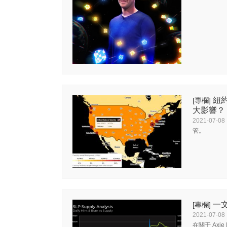
紐約
[專欄]
大影響？
2021-07-08
管。
一文
[專欄]
2021-07-08
在關于 Axi