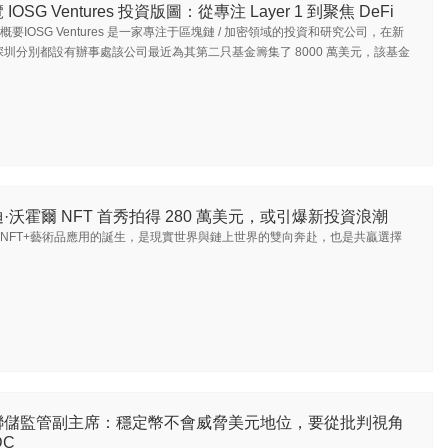
 IOSG Ventures 投資版圖：從專注 Layer 1 到聚焦 DeFi
概要IOSG Ventures 是一家專注于區塊鏈 / 加密領域的投資和研究公司，在新
圳分別都設有辦事處該公司最近為其第二只基金籌集了 8000 萬美元，該基金
·沃霍爾 NFT 首秀拍得 280 萬美元，或引爆新投資浪潮
NFT+藝術品應用的誕生，是現實世界與鏈上世界的雙向奔赴，也是共贏選擇
聯儲監管副主席：穩定幣不會威脅美元地位，要從批判視角
DC