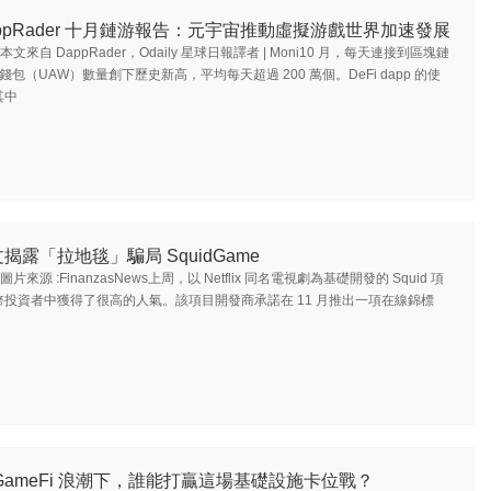
ppRader 十月鏈游報告：元宇宙推動虛擬游戲世界加速發展
本文來自 DappRader，Odaily 星球日報譯者 | Moni10 月，每天連接到區塊鏈
躍錢包（UAW）數量創下歷史新高，平均每天超過 200 萬個。DeFi dapp 的使
其中
揭露「拉地毯」騙局 SquidGame
圖片來源 :FinanzasNews上周，以 Netflix 同名電視劇為基礎開發的 Squid 項
投資者中獲得了很高的人氣。該項目開發商承諾在 11 月推出一項在線錦標
GameFi 浪潮下，誰能打贏這場基礎設施卡位戰？