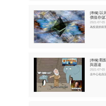
以
[專欄]
價值存儲
2021-07-05
為投資的前
觀點
[專欄]
與愿違
2021-07-05
去中心化自治