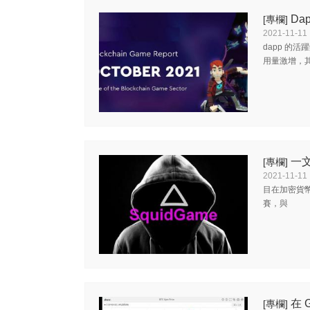
Da
[專欄]
2021-11-11
dapp 的活
用量激增，
一文
[專欄]
2021-11-11
目在加密貨幣
賽，與
在 
[專欄]