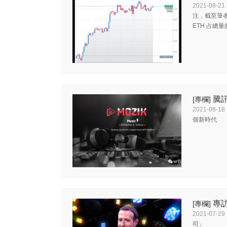
2021-08-21
注，截至筆者撰
ETH 占總量的
騰
[專欄]
2021-08-18
個新時代
專訪
[專欄]
2021-07-29
司」