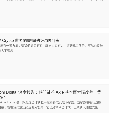
 Crypto 世界的盡頭呼喚你的到來
總有一種力量，讓我們淚流滿面，讓無力者有力，讓悲觀者前行。莫愁前路無
誰人不識君
lphi Digital 深度報告：熱門鏈游 Axie 基本面大幅改善，背
在？
Axie Infinity 是一款風靡全球的數字寵物養成及戰斗游戲。該游戲堪稱玩游戲
典范，就在我們說話的這會兒功夫，它已經幫助全球成千上萬的人賺錢謀生