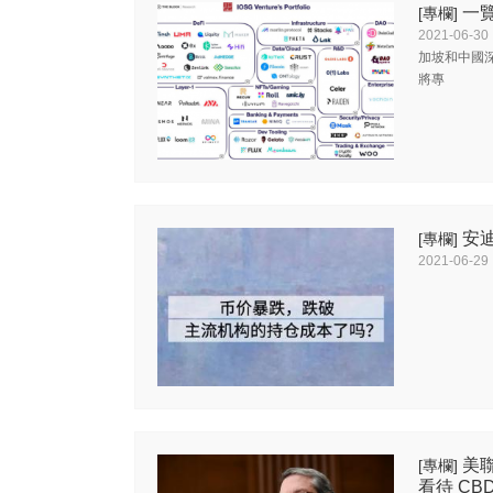
一覽
[專欄]
2021-06-30
加坡和中國深
將專
安迪
[專欄]
2021-06-29
美
[專欄]
看待 CB