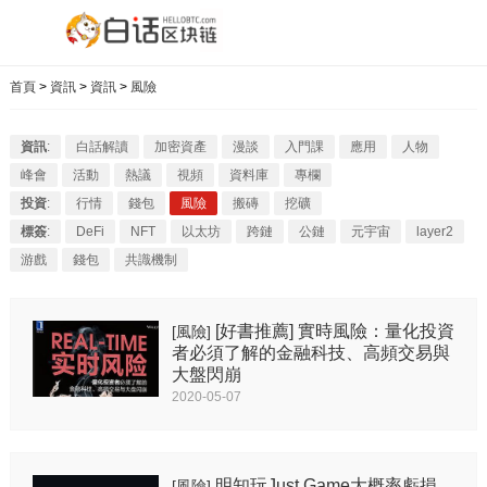
首頁
>
資訊
>
資訊
>
風險
資訊
:
白話解讀
加密資產
漫談
入門課
應用
人物
峰會
活動
熱議
視頻
資料庫
專欄
投資
:
行情
錢包
風險
搬磚
挖礦
標簽
:
DeFi
NFT
以太坊
跨鏈
公鏈
元宇宙
layer2
游戲
錢包
共識機制
[好書推薦] 實時風險：量化投資
[風險]
者必須了解的金融科技、高頻交易與
大盤閃崩
2020-05-07
明知玩Just.Game大概率虧損，
[風險]