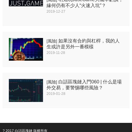
緣何仍有不少人“火速入坑”？
2019-12-27
如果沒有合約與杠桿，我的人
[風險]
生或許是另外一番模樣
2019-11-28
白話區塊鏈入門060 | 什么是場
[風險]
外交易，要警惕哪些風險？
2019-01-28
? 2017
白話區塊鏈
版權所有