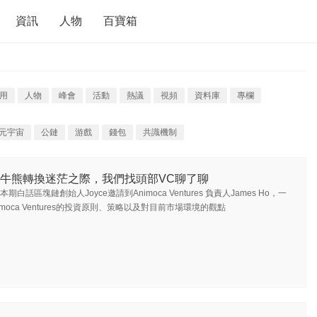
資訊
人物
百寶箱
用
人物
峰會
活動
熱議
視頻
資料庫
專欄
元宇宙
公鏈
游戲
錢包
共識機制
牛熊轉換迷茫之際，我們找頭部VC聊了聊
本期白話區塊鏈創始人Joyce邀請到Animoca Ventures 負責人James Ho，一
moca Ventures的投資原則、策略以及對目前市場環境的觀點