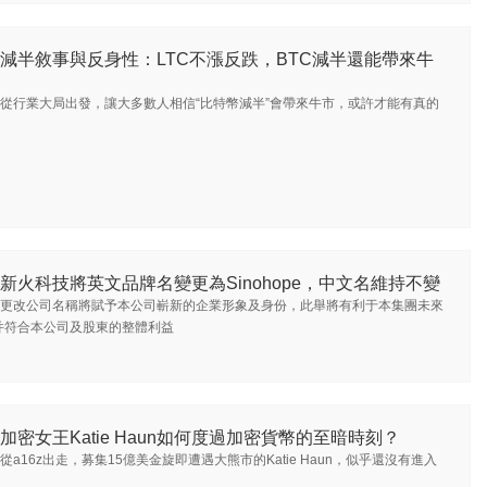
減半敘事與反身性：LTC不漲反跌，BTC減半還能帶來牛
從行業大局出發，讓大多數人相信“比特幣減半”會帶來牛市，或許才能有真的
新火科技將英文品牌名變更為Sinohope，中文名維持不變
更改公司名稱將賦予本公司嶄新的企業形象及身份，此舉將有利于本集團未來
并符合本公司及股東的整體利益
加密女王Katie Haun如何度過加密貨幣的至暗時刻？
從a16z出走，募集15億美金旋即遭遇大熊市的Katie Haun，似乎還沒有進入