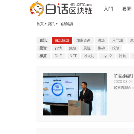
入門
要聞
首頁
>
資訊
>
白話解讀
資訊
:
白話解讀
加密資產
漫談
入門課
應
投資
:
行情
錢包
風險
搬磚
挖礦
標簽
:
DeFi
NFT
以太坊
layer2
跨鏈
[白話解讀]
2023-08-04
起來聊聊Ani