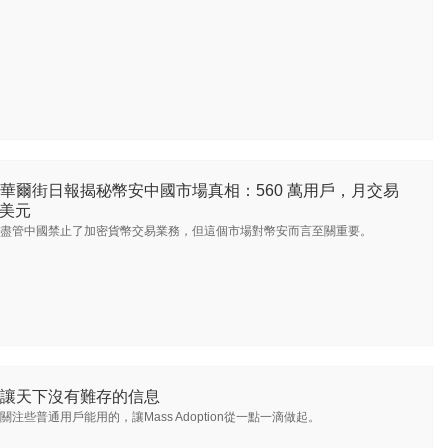
華爾街日報揭秘幣安中國市場真相：560 萬用戶，月交易
億美元
盡管中國禁止了加密貨幣交易業務，但這個市場對幣安而言至關重要。
讓天下沒有難存的信息
關注些普通用戶能用的，讓Mass Adoption從一點一滴做起。