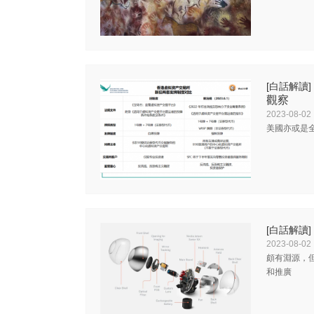
[白話解讀]
觀察
2023-08-02
美國亦或是全
[白話解讀]
2023-08-02
頗有淵源，但
和推廣