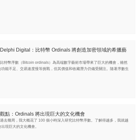
Delphi Digital：比特幣 Ordinals 將創造加密領域的希臘藝
比特幣序數（Bitcoin ordinals）為高端數字藝術市場帶來了巨大的機會，雖然
約功能不足、交易速度慢等挑戰，但其價值和收藏潛力仍備受關注。隨著序數生
觀點：Ordinals 將出現巨大的文化機會
過去幾周，我大概花了 100 個小時深入研究比特幣序數。了解得越多，我就越
會出現巨大的文化機會。