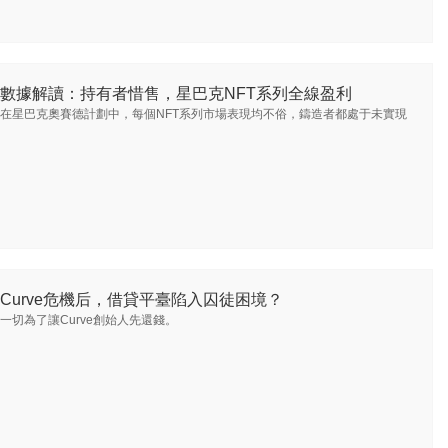
數據解讀：持有者惜售，星巴克NFT系列全線盈利
在星巴克奧賽德計劃中，每個NFT系列市場表現均不俗，鑄造者都處于未實現
。
Curve危機后，借貸平臺陷入囚徒困境？
一切為了讓Curve創始人先還錢。