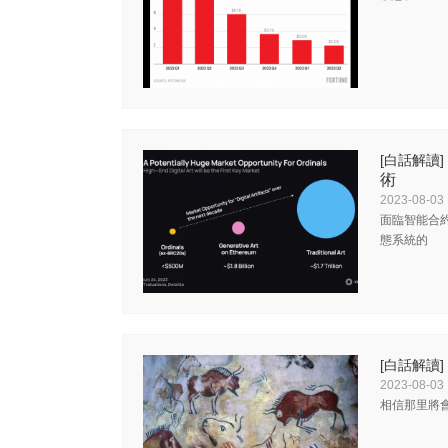
[白話解讀]
術
2023-08-03
面臨智能合
態系統的
[白話解讀]
2023-08-03
相信那里將