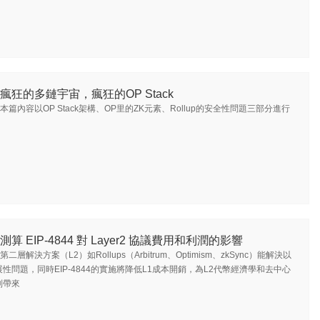
瘋狂的多鏈宇宙，瘋狂的OP Stack
本篇內容以OP Stack架構、OP里的ZK元素、Rollup的安全性問題三部分進行
測算 EIP-4844 對 Layer2 協議費用和利潤的影響
第二層解決方案（L2）如Rollups（Arbitrum、Optimism、zkSync）能解決以
性問題，同時EIP-4844的實施將降低L1成本開銷，為L2代幣經濟學和去中心
制帶來