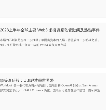
2023上半年全球主要 Web3 虛擬資產監管動態及熱點事件
市場的不斷規范也進一步推動了華爾街資本的入場，待監管進一步明確之后，
球，將可能形成一個大一統的 Web3 虛擬資產市場。
頭等倉研報：UBI經濟學世界幣
Worldcoin是一個代幣免費分發項目，該項目和 Open AI 創始人 Sam Altman
實際運營仍以 CEO ALEX Blania 為主。該項目可能存在法律監管、隱私保護