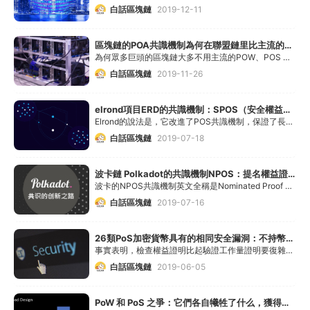
白話區塊鏈
2019-12-11
區塊鏈的POA共識機制為何在聯盟鏈里比主流的PoW、PoS機制更吃香？
為何眾多巨頭的區塊鏈大多不用主流的POW、POS 而鐘情于它？
白話區塊鏈
2019-11-26
elrond項目ERD的共識機制：SPOS（安全權益證明）
Elrond的說法是，它改進了POS共識機制，保證了長期的安全性和分布式的公平性，同時消除了對能量密集型PoW算法的需求。
白話區塊鏈
2019-07-18
波卡鏈 Polkadot的共識機制NPOS：提名權益證明
波卡的NPOS共識機制英文全稱是Nominated Proof of Stake 既 “提名權益證明”
白話區塊鏈
2019-07-16
26類PoS加密貨幣具有的相同安全漏洞：不持幣也能發起攻擊
事實表明，檢查權益證明比起驗證工作量證明要復雜的多，對環境也更為敏感。因此，許多鏈式結構 PoS 機制在有效驗證上投入的資源嚴重不足。
白話區塊鏈
2019-06-05
PoW 和 PoS 之爭：它們各自犧牲了什么，獲得了什么？