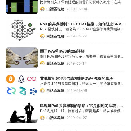
比特幣引入了帶有延遲的無需許可網絡的概念，在某些情況中，權益證明機制系統會面臨幾種能夠讓新參與者無法分辨真實網絡歷史的攻擊。
白話區塊鏈
2019-06-04
RSK的共識機制：DECOR+協議，如何阻止SPV挖礦
RSK 區塊鏈以一種名為 DECOR+ 協議作為共識機制來提供安全性并啟用合并挖礦。
白話區塊鏈
2019-05-22
關于PoW和PoS的2點誤解
關于PoW和PoS的誤解太多，想要在一篇文章中講個明白實在是一個極高難度的任務，所以這里只簡單討論兩點，一個是從經濟學上思考PoS給出的美好承諾是否可靠，另一個是PoS本
白話區塊鏈
2019-05-17
共識機制與混合共識機制POW+POS的思考
不管是比特幣還是區塊鏈，許多人一旦開始研究就會被吸引，共識機制是區塊鏈的核心“游戲規則”，如果你不懂規則，就別問為什么玩不轉它
白話區塊鏈
2019-05-06
區塊鏈PoS共識機制的缺陷：它是個封閉系統，后來者難有機會
PoS則是錢生錢，持有越多，獲得越多，所以被看做資本主義。其實真正是自由資本主義的反而是PoW！
白話區塊鏈
2019-04-27