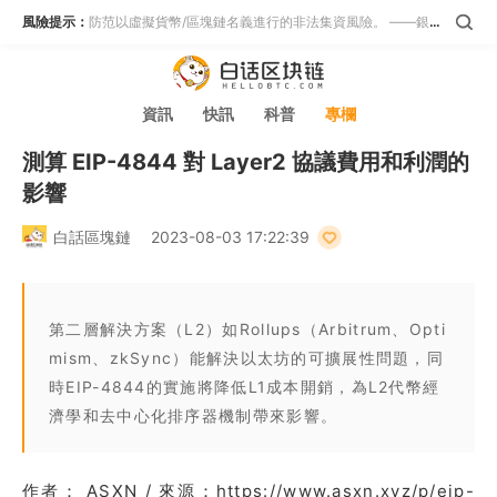
風險提示：
防范以虛擬貨幣/區塊鏈名義進行的非法集資風險。 ——銀保監會等五部門
資訊
快訊
科普
專欄
測算 EIP-4844 對 Layer2 協議費用和利潤的
影響
白話區塊鏈
2023-08-03 17:22:39
第二層解決方案（L2）如Rollups（Arbitrum、Opti
mism、zkSync）能解決以太坊的可擴展性問題，同
時EIP-4844的實施將降低L1成本開銷，為L2代幣經
濟學和去中心化排序器機制帶來影響。
作者： ASXN / 來源：https://www.asxn.xyz/p/eip-