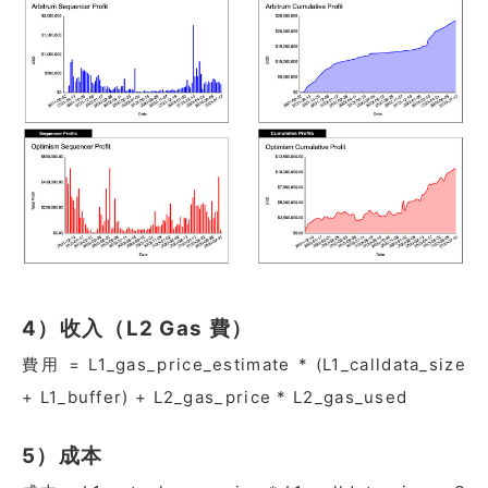
4）收入（L2 Gas 費）
費用 = L1_gas_price_estimate * (L1_calldata_size
+ L1_buffer) + L2_gas_price * L2_gas_used
5）成本