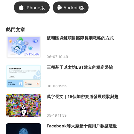
iPhone版
Android版
熱門文章
破壞區塊鏈項目團隊長期戰略的方式
06-07 10:49
三種基于以太坊LST建立的穩定幣協
06-06 19:29
萬字長文｜15個加密賽道發展現狀與趨
05-19 11:59
Facebook等大廠超十億用戶數據遭泄