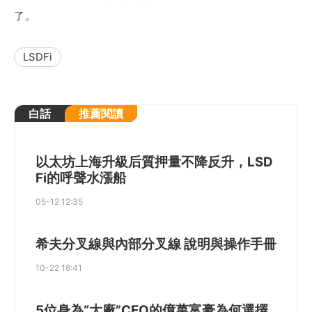
了。
LSDFi
白話
推薦閱讀
以太坊上海升級后質押量不降反升，LSD
Fi的呼聲水漲船
05-12 12:35
希夫分叉線與內部分叉線 說明與操作手冊
10-22 18:41
5位身為“大廠”CEO的億萬富豪為何選擇