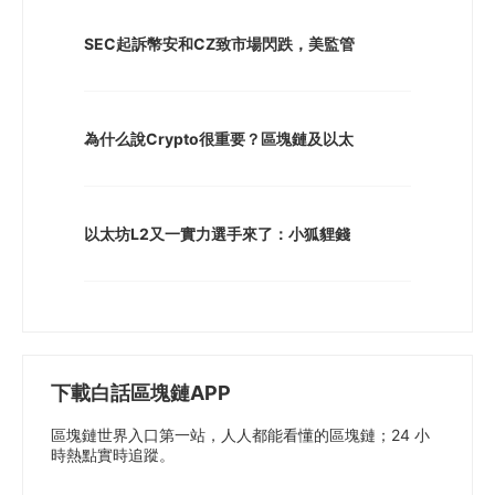
SEC起訴幣安和CZ致市場閃跌，美監管
為什么說Crypto很重要？區塊鏈及以太
以太坊L2又一實力選手來了：小狐貍錢
下載白話區塊鏈APP
區塊鏈世界入口第一站，人人都能看懂的區塊鏈；24 小
時熱點實時追蹤。