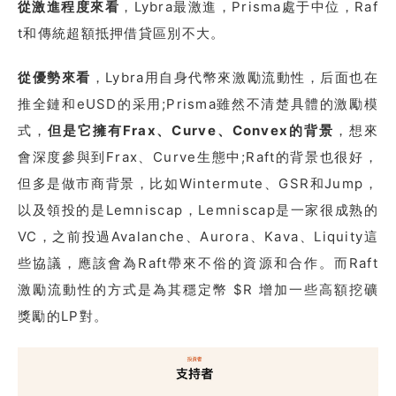
從激進程度來看
，Lybra最激進，Prisma處于中位，Raf
t和傳統超額抵押借貸區別不大。
從優勢來看
，Lybra用自身代幣來激勵流動性，后面也在
推全鏈和eUSD的采用;Prisma雖然不清楚具體的激勵模
式，
但是它擁有Frax、Curve、Convex的背景
，想來
會深度參與到Frax、Curve生態中;Raft的背景也很好，
但多是做市商背景，比如Wintermute、GSR和Jump，
以及領投的是Lemniscap，Lemniscap是一家很成熟的
VC，之前投過Avalanche、Aurora、Kava、Liquity這
些協議，應該會為Raft帶來不俗的資源和合作。而Raft
激勵流動性的方式是為其穩定幣 $R 增加一些高額挖礦
獎勵的LP對。