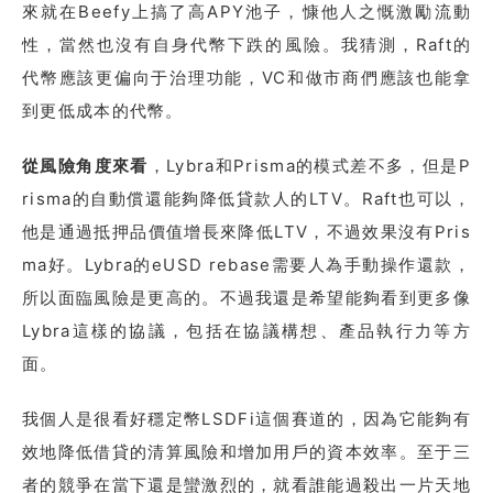
來就在Beefy上搞了高APY池子，慷他人之慨激勵流動
性，當然也沒有自身代幣下跌的風險。我猜測，Raft的
代幣應該更偏向于治理功能，VC和做市商們應該也能拿
到更低成本的代幣。
從風險角度來看
，Lybra和Prisma的模式差不多，但是P
risma的自動償還能夠降低貸款人的LTV。Raft也可以，
他是通過抵押品價值增長來降低LTV，不過效果沒有Pris
ma好。Lybra的eUSD rebase需要人為手動操作還款，
所以面臨風險是更高的。不過我還是希望能夠看到更多像
Lybra這樣的協議，包括在協議構想、產品執行力等方
面。
我個人是很看好穩定幣LSDFi這個賽道的，因為它能夠有
效地降低借貸的清算風險和增加用戶的資本效率。至于三
者的競爭在當下還是蠻激烈的，就看誰能過殺出一片天地