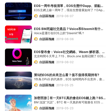
EOS一周年考核清單，EOS生態中Dapp、節點、資源和安全問題，你打幾分？
EOS主網上線一周年了，現在生態發展如何了？DApp與節點現狀，資源問題解決了嗎?一共發生了多少安全事件？
白話區塊鏈
2019-06-07
EOS BM死磕社交產品？Voice和Steemit有什么區別？| 白話區塊鏈入門138
Voice是運行在EOS上的“Steemit”嗎？
白話區塊鏈
2019-06-06
EOS發布會：Voice社交網絡、Wasm 解析器、Yubico Key硬件私鑰
北京時間今天早上 7:15，Block.one 如期召開了 EOS 年度新產品發布會。發布會結束后，整個 EOS 社區炸開了鍋，議論紛紛，褒貶不一。
白話區塊鏈
2019-06-02
第5的EOS的未來怎么看？值不值得長期持有?
?作為 DPoS 的代表作，EOS 短時間內不出意外，會穩居前十。
白話區塊鏈
2019-05-25
加密西游 | 有一天BTC真的會在EOS鏈上跑？BSV為何暴走？
BM 沒說“大話”，BTC 有一天真的有可能會在 EOS 鏈上運行！想知道為什么？以及澳本聰（CSW）的事情為何備受關注？
白話區塊鏈
2019-05-23