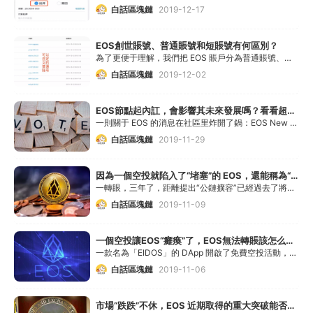
白話區塊鏈
2019-12-17
EOS創世賬號、普通賬號和短賬號有何區別？
為了更便于理解，我們把 EOS 賬戶分為普通賬號、創世賬號和短賬號，下面分別進行說明。
白話區塊鏈
2019-12-02
EOS節點起內訌，會影響其未來發展嗎？看看超級節點們怎么說
一則關于 EOS 的消息在社區里炸開了鍋：EOS New York 稱，有 6 個 EOS 節點被同一節點所控制，即目前排名第 52 位的 EOShenzhen 節點。
白話區塊鏈
2019-11-29
因為一個空投就陷入了“堵塞”的 EOS，還能稱為“區塊鏈3.0”嗎？
一轉眼，三年了，距離提出“公鏈擴容”已經過去了將近三年時間。這其中，那個跑得最快、觀眾最多的，叫 EOS，最開始的競選口號是“百萬 TPS”，因此許多圍觀群眾紛紛慷慨解囊
白話區塊鏈
2019-11-09
一個空投讓EOS“癱瘓”了，EOS無法轉賬該怎么辦？
一款名為「EIDOS」的 DApp 開啟了免費空投活動，一時間吸引了大量的用戶參與，直接導致 EOS 系統陷入了“癱瘓”
白話區塊鏈
2019-11-06
市場“跌跌”不休，EOS 近期取得的重大突破能否扭轉大局？