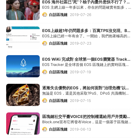
EOS 海外社區已“死”？柚子內憂外患快不行了？別急，或許沒你想的那么弱
EOS 主網上線一年多以來，存在的問題確實有點多，目前可以說是“內憂外患”導致很多人認為它可能很快會跌破市值前十。
白話區塊鏈
2019-07-26
EOS上線超1年仍問題多多：百萬TPS沒兌現、B1成了家族企業、推廣不力、炒冷飯
EOS上線已經一年有余了。一開始，我們抱著極高的期望，認為EOS能做出一番成績。然而，最近發生了很多事，讓我們對EOS的種種作為十分失望。如果任由事情繼續這樣下去，EOS前
白話區塊鏈
2019-07-23
EOS WiKi 完成對 全球第一個EOS瀏覽器 Tracker.io 的收購
EOS Tracker 是全球首個 EOS 區塊鏈上的實時區塊瀏覽器。
白話區塊鏈
2019-07-19
逐漸失去優勢的EOS，將如何面對“治理危機”以防跌出TOP10？
無論是 EOS，還是其他采取?PoS、DPoS 共識機制的公鏈，甚至是 PoW 最終都會面臨資源過于集中的問題。
白話區塊鏈
2019-07-15
區塊鏈社交平臺VOICE把控制權還給用戶并獎勵用戶
Block.one宣布它將發布Voice，這是一個基于區塊鏈的社交媒體應用，該應用是基于該平臺用戶(的需求)設計的。
白話區塊鏈
2019-06-13