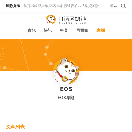
風險提示：
防范以虛擬貨幣/區塊鏈名義進行的非法集資風險。 ——銀保監會等五部門
資訊
快訊
科普
百寶箱
專欄
EOS
EOS專題
文章列表