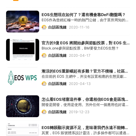
EOS生態現在如何了？還有機會靠DeFi翻盤嗎？
EOS作為曾經紅極一時的熱門公鏈，由于眾所周知的種種原因導致越來越多社區成員和投資人的失望，今年比特幣、DeFi、以太坊生態進展迅速，但EOS卻是一蹶不振，我們也看到各
白話區塊鏈
2020-11-16
官方的1億 EOS 將開始參與節點投票，對 EOS 生態影響幾何？
Block.one參與節點投票，BM要發力EOS生態？
白話區塊鏈
2020-04-17
漸涼的EOS重新崛起有多難？官方不積極，社區只好自己搞生態激勵
在目前的 EOS 主網中，并沒有設置相應的生態貢獻獎勵，一些優秀的項目方為 EOS 生態發展做出了巨大貢獻卻并沒有從官方得到任何獎勵。
白話區塊鏈
2020-04-13
怎么看EOS堵塞這件事，你還相信EOS會是區塊鏈3.0么？
開發是開發，使用是使用。另外任何一個應用也好還是系統也好，都是在各種狀況下不斷的發展進步，其他項目有機會面臨這么大的考驗嗎?這次也正好暴露了什么
白話區塊鏈
2019-12-23
EOS轉賬顯示資源不足，意味著我們永遠不能轉走所有的EOS嗎？
其實，EOS 賬號體系設計靈活，許多操作都可以通過其他賬號來代為完成，例如 EOS 資源費用就可以通過其他賬號來代付