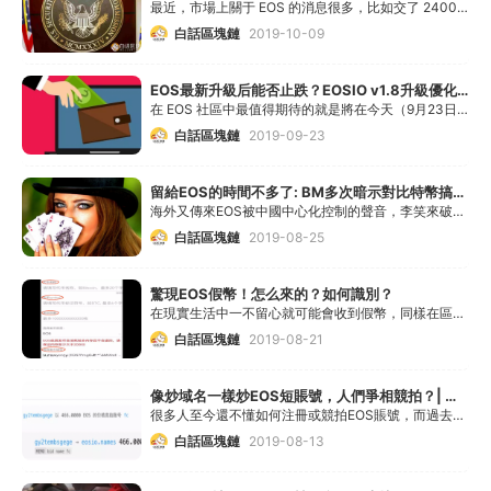
最近，市場上關于 EOS 的消息很多，比如交了 2400 萬美元的罰款與美國 SEC 達成民事和解，V1.8 版本剛剛升級完成后又宣布了 V2.0 版本等等。
白話區塊鏈
2019-10-09
EOS最新升級后能否止跌？EOSIO v1.8升級優化一覽
在 EOS 社區中最值得期待的就是將在今天（9月23日）進行的主網 EOSIO V1.8 的升級，這次升級將給開發者、用戶帶來哪些 "利好" ？ EOSIO V1.8 對 EOS 生態的價值以及產
白話區塊鏈
2019-09-23
留給EOS的時間不多了: BM多次暗示對比特幣搞大事，是先穩住韭菜還是真有底牌要出？
海外又傳來EOS被中國中心化控制的聲音，李笑來破口大罵
白話區塊鏈
2019-08-25
驚現EOS假幣！怎么來的？如何識別？
在現實生活中一不留心就可能會收到假幣，同樣在區塊鏈世界里，也時有發生"假幣攻擊"現象。那么，假幣是如何產生的以及如何防止 EOS 假幣呢？下面就讓我們來一探究竟。
白話區塊鏈
2019-08-21
像炒域名一樣炒EOS短賬號，人們爭相競拍？| 白話區塊鏈入門185
很多人至今還不懂如何注冊或競拍EOS賬號，而過去一年來，許多“精致”的EOS短賬號卻像域名一樣拍出了天價！
白話區塊鏈
2019-08-13