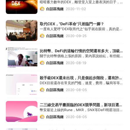
暗暗蓄力數年的DEX，離登堂入室上臺表演的日子，應該不遠了
白話區塊鏈
2020-11-02
取代CEX，“DeFi革命”只差臨門一腳？
一度有人驚呼”DEX取而代之”似乎就在眼前，真的是這樣嘛？我們來看看頭部交易平臺們怎么說
白話區塊鏈
2020-09-25
比特幣、DeFi的這輪行情的空間還有多大，頂級“玩家”們是怎么看的？
關于比特幣價格上漲的原因，業內眾說紛紜，有些能夠令人信服，有些則不然......
白話區塊鏈
2020-08-19
殺手級DEX還未出現，只是個起步階段，還有許許多多的問題
DEX目前還存在常見的門檻，速度，費用，騙局等等問題
白話區塊鏈
2020-08-05
二三線交易平臺面臨的DEX競爭問題，新項目選擇DEX首發是更好的選則？
幣安最近上線的Rune，MKR，SNX等DeFi明星項目，也已經在DEX完成了充分的價值
白話區塊鏈
2020-08-05