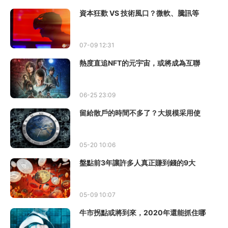
資本狂歡 VS 技術風口？微軟、騰訊等
07-09 12:31
熱度直追NFT的元宇宙，或將成為互聯
06-25 23:09
留給散戶的時間不多了？大規模采用使
05-20 10:06
盤點前3年讓許多人真正賺到錢的9大
05-09 10:07
牛市拐點或將到來，2020年還能抓住哪