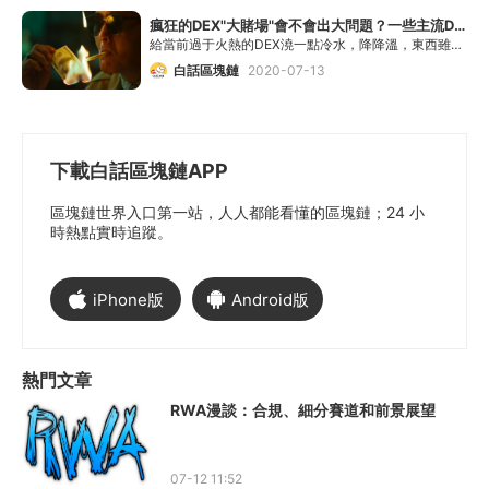
瘋狂的DEX"大賭場"會不會出大問題？一些主流DEX的缺陷已經暴露...
給當前過于火熱的DEX澆一點冷水，降降溫，東西雖好，咱們也得全方位考察一下，優缺點都看不是？因為上一篇介紹了DEX的許多優點，所以本篇將會以缺點為主
白話區塊鏈
2020-07-13
下載白話區塊鏈APP
區塊鏈世界入口第一站，人人都能看懂的區塊鏈；24 小
時熱點實時追蹤。
iPhone版
Android版
熱門文章
RWA漫談：合規、細分賽道和前景展望
07-12 11:52