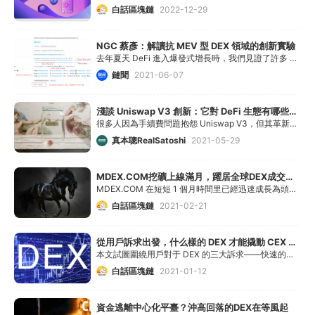
白話區塊鏈
2022-12-29
NGC 蔡彥：解讀抗 MEV 型 DEX 領域的創新實驗
去年夏天 DeFi 進入爆發式增長時，我們見證了許多 DEX 聚合器，如 1inch、 Matcha、 ParaSwap 等，它們在我們的日常交易生活中發揮了重要作用
鏈聞
2021-06-07
淺談 Uniswap V3 創新：它對 DeFi 生態有哪些影響？
很多人因為手續費問題抱怨 Uniswap V3，但其革新之處在于資本效率幾何級數的增加。
真本聰RealSatoshi
2021-05-29
MDEX.COM挖礦上線滿月，躍居全球DEX成交量榜首，超Uniswap2倍
MDEX.COM 在短短 1 個月時間里已經迅速成長為頭部 DEX，交易量更是 Uniswap 的 2 倍多。MDEX.COM 已經是全球成交量最大的 DEX
白話區塊鏈
2021-02-21
從用戶訴求出發，什么樣的 DEX 才能撬動 CEX 的未來？
本文試圖圍繞用戶對于 DEX 的三大訴求——快速的交易、最低的成本、最優的價格，來分析什么樣的 DEX 才能撬動 CEX 的未來？因為很顯然的是，現階段下的 DEX 與用戶的這
白話區塊鏈
2021-01-12
資金逃離中心化平臺？沖高回落的DEX在等風起