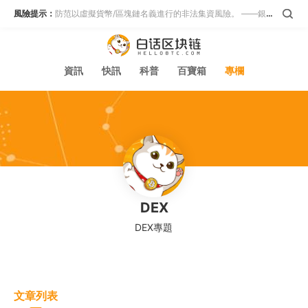
風險提示：
防范以虛擬貨幣/區塊鏈名義進行的非法集資風險。 ——銀保監會等五部門
資訊
快訊
科普
百寶箱
專欄
DEX
DEX專題
文章列表