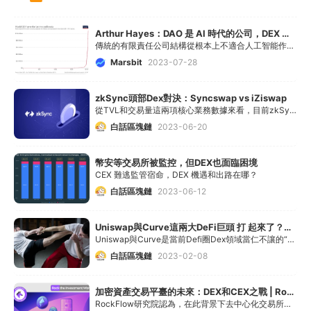
Arthur Hayes：DAO 是 AI 時代的公司，DEX 是 AI 時代的金融市場
傳統的有限責任公司結構從根本上不適合人工智能作為經濟實體？<br /> <br />
Marsbit
2023-07-28
zkSync頭部Dex對決：Syncswap vs iZiswap
從TVL和交易量這兩項核心業務數據來看，目前zkSync第一梯隊的Dexs是SyncSwap和iZiswap兩家，未來的頭部Dex最有可能從這兩家中誕生。
白話區塊鏈
2023-06-20
幣安等交易所被監控，但DEX也面臨困境
CEX 難逃監管宿命，DEX 機遇和出路在哪？
白話區塊鏈
2023-06-12
Uniswap與Curve這兩大DeFi巨頭 打 起來了？你更看好誰？
Uniswap與Curve是當前Defi圈Dex領域當仁不讓的“雙寡頭”，那到底究竟是一山不容二虎，還是會像絕大多數傳統領域維系這樣的雙寡頭局面？
白話區塊鏈
2023-02-08
加密資產交易平臺的未來：DEX和CEX之戰 | RockFlow獨家
RockFlow研究院認為，在此背景下去中心化交易所（DEX）將迎來其發展的突破點。DEX雖然發展還不夠成熟，但由于能避開CEX巨大的中心化風險，將成為未來交易所的大趨勢。