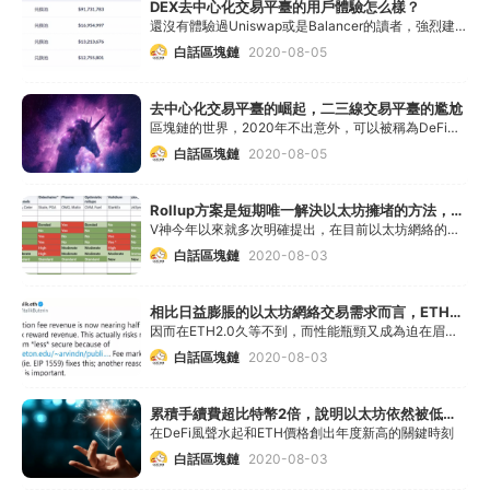
DEX去中心化交易平臺的用戶體驗怎么樣？
還沒有體驗過Uniswap或是Balancer的讀者，強烈建議你去體驗一下
白話區塊鏈
2020-08-05
去中心化交易平臺的崛起，二三線交易平臺的尷尬
區塊鏈的世界，2020年不出意外，可以被稱為DeFi之年
白話區塊鏈
2020-08-05
Rollup方案是短期唯一解決以太坊擁堵的方法，長期肯定是ETH2.0
V神今年以來就多次明確提出，在目前以太坊網絡的擁堵狀況下，短期內應致力于通過Rollup方案加以解決
白話區塊鏈
2020-08-03
相比日益膨脹的以太坊網絡交易需求而言，ETH2.0似乎都是遠水不解近渴
因而在ETH2.0久等不到，而性能瓶頸又成為迫在眉睫的攔路虎時，開始慢慢有一批項目選擇另辟蹊徑
白話區塊鏈
2020-08-03
累積手續費超比特幣2倍，說明以太坊依然被低估？解決擁堵問題再說
在DeFi風聲水起和ETH價格創出年度新高的關鍵時刻
白話區塊鏈
2020-08-03