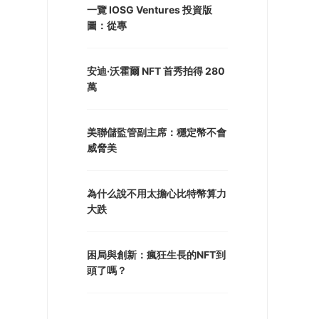
一覽 IOSG Ventures 投資版
圖：從專
安迪·沃霍爾 NFT 首秀拍得 280
萬
美聯儲監管副主席：穩定幣不會
威脅美
為什么說不用太擔心比特幣算力
大跌
困局與創新：瘋狂生長的NFT到
頭了嗎？