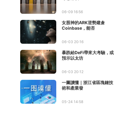
06-09 16:56
女股神的ARK逆勢建倉
Coinbase，能否
06-03 20:16
暴跌給DeFi帶來大考驗，或
預示以太坊
06-03 20:12
一圖讀懂｜浙江省區塊鏈技
術和產業發
05-24 14:58