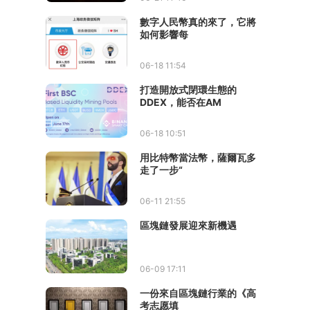
數字人民幣真的來了，它將
如何影響每
06-18 11:54
打造開放式閉環生態的
DDEX，能否在AM
06-18 10:51
用比特幣當法幣，薩爾瓦多
走了一步“
06-11 21:55
區塊鏈發展迎來新機遇
06-09 17:11
一份來自區塊鏈行業的《高
考志愿填