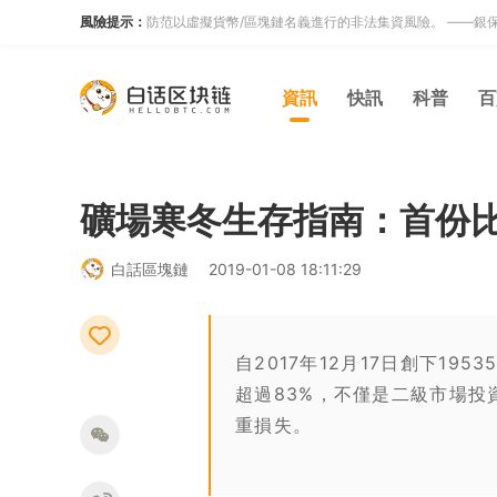
風險提示：
防范以虛擬貨幣/區塊鏈名義進行的非法集資風險。 ——銀
資訊
快訊
科普
百
礦場寒冬生存指南：首份
白話區塊鏈
2019-01-08 18:11:29
自2017年12月17日創下19
超過83%，不僅是二級市場
重損失。