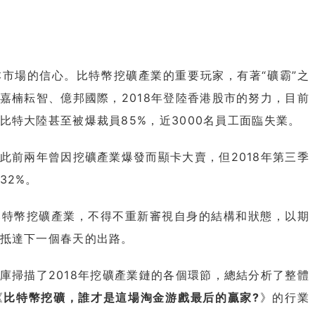
市場的信心。比特幣挖礦產業的重要玩家，有著“礦霸”之
嘉楠耘智、億邦國際，2018年登陸香港股市的努力，目前
比特大陸甚至被爆裁員85%，近3000名員工面臨失業。
前兩年曾因挖礦產業爆發而顯卡大賣，但2018年第三季
32%。
幣挖礦產業，不得不重新審視自身的結構和狀態，以期
抵達下一個春天的出路。
掃描了2018年挖礦產業鏈的各個環節，總結分析了整體
《
比特幣挖礦，誰才是這場淘金游戲最后的贏家?
》的行業