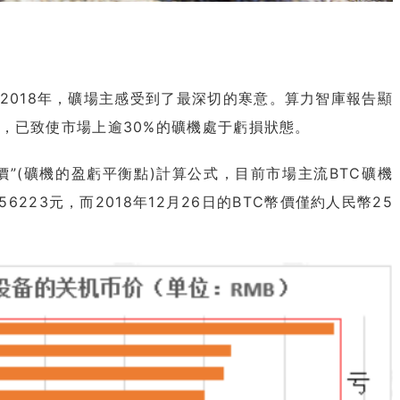
018年，礦場主感受到了最深切的寒意。算力智庫報告顯
，已致使市場上逾30%的礦機處于虧損狀態。
(礦機的盈虧平衡點)計算公式，目前市場主流BTC礦機
56223元，而2018年12月26日的BTC幣價僅約人民幣25