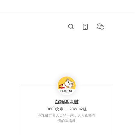
白話區塊鏈
3600文章
20W+粉絲
區塊鏈世界入口第一站，人人都能看
懂的區塊鏈