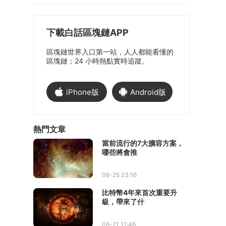
下載白話區塊鏈APP
區塊鏈世界入口第一站，人人都能看懂的
區塊鏈；24 小時熱點實時追蹤。
iPhone版
Android版
熱門文章
當前流行的7大擴容方案，
哪些將會推
06-25 23:16
比特幣4年來首次重要升
級，帶來了什
06-21 11:46