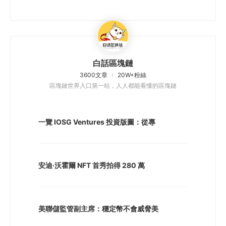
白話區塊鏈
3600文章
20W+粉絲
區塊鏈世界入口第一站，人人都能看懂的區塊鏈
一覽 IOSG Ventures 投資版圖：從專
安迪·沃霍爾 NFT 首秀拍得 280 萬
美聯儲監管副主席：穩定幣不會威脅美