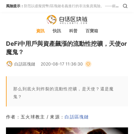
風險提示：
防范以虛擬貨幣/區塊鏈名義進行的非法集資風險。 ——銀保監會等五部門
資訊
快訊
科普
百寶箱
DeFi中用戶與資產飆漲的流動性挖礦，天使or
魔鬼？
白話區塊鏈
2020-08-17 11:36:30
那么到底火到炸裂的流動性挖礦，是天使？還是魔
鬼？
作者：五火球教主 / 來源：
白話區塊鏈