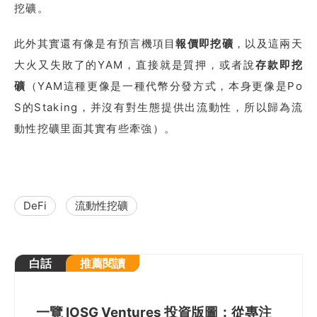
挖礦。
此外其實還有像是有預言機項目
報價即挖礦
，以及這兩天
大火又失敗了的YAM，直接就是質押，或者說
存款即挖
礦
（YAM這種更像是一種代幣分發方式，本身更像是Po
S的Staking，并沒有對生態提供出流動性，所以歸為流
動性挖礦里面其實有些牽強）。
DeFi
流動性挖礦
白話
推薦閱讀
一覽 IOSG Ventures 投資版圖：從專注