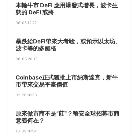
本輪牛市 DeFi 應用爆發式增長，波卡生
態的 DeFi 或將
06-05 12:27
暴跌給DeFi帶來大考驗，或預示以太坊、
波卡等的多鏈格
06-03 20:12
Coinbase正式獲批上市納斯達克，新牛
市帶來交易平臺價值
02-26 16:33
原來做市商不是“莊”？幣安全球招募市商
意義何在？
10-09 16:54