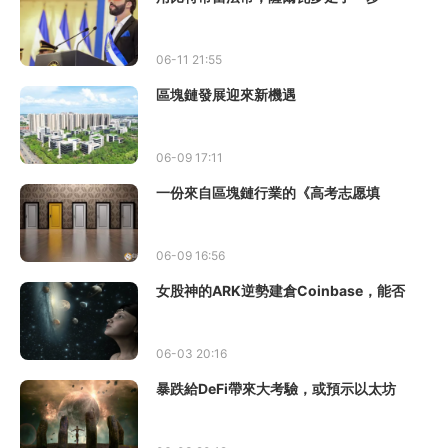
06-11 21:55
區塊鏈發展迎來新機遇
06-09 17:11
一份來自區塊鏈行業的《高考志愿填
06-09 16:56
女股神的ARK逆勢建倉Coinbase，能否
06-03 20:16
暴跌給DeFi帶來大考驗，或預示以太坊