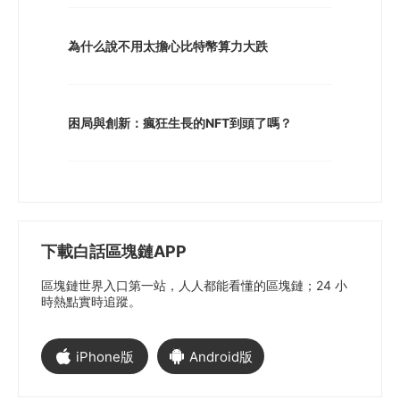
為什么說不用太擔心比特幣算力大跌
困局與創新：瘋狂生長的NFT到頭了嗎？
下載白話區塊鏈APP
區塊鏈世界入口第一站，人人都能看懂的區塊鏈；24 小
時熱點實時追蹤。
iPhone版
Android版