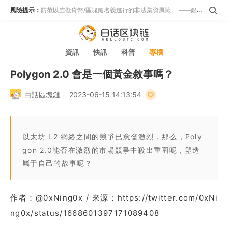
風險提示：
防范以虛擬貨幣/區塊鏈名義進行的非法集資風險。 ——銀保監會等五部門
資訊
快訊
科普
專欄
Polygon 2.0 會是一個黃金敘事嗎？
白話區塊鏈
2023-06-15 14:13:54
以太坊 L2 網絡之間的競爭已愈發激烈，那么，Poly
gon 2.0能否在激烈的市場競爭中殺出重圍呢，塑造
屬于自己的故事呢？
作者：@0xNing0x / 來源：https://twitter.com/0xNi
ng0x/status/1668601397171089408