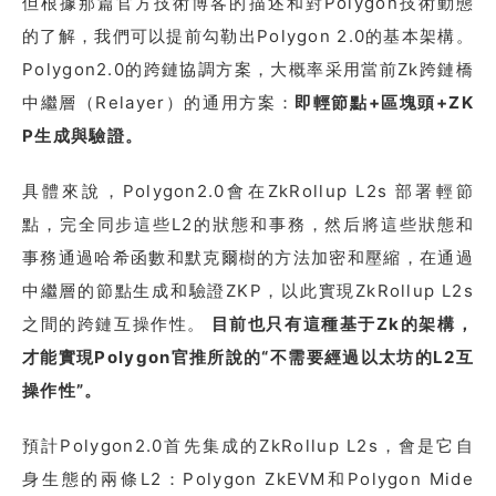
但根據那篇官方技術博客的描述和對Polygon技術動態
的了解，我們可以提前勾勒出Polygon 2.0的基本架構。
Polygon2.0的跨鏈協調方案，大概率采用當前Zk跨鏈橋
中繼層（Relayer）的通用方案：
即輕節點+區塊頭+ZK
P生成與驗證。
具體來說，Polygon2.0會在ZkRollup L2s 部署輕節
點，完全同步這些L2的狀態和事務，然后將這些狀態和
事務通過哈希函數和默克爾樹的方法加密和壓縮，在通過
中繼層的節點生成和驗證ZKP，以此實現ZkRollup L2s
之間的跨鏈互操作性。
目前也只有這種基于Zk的架構，
才能實現Polygon官推所說的“不需要經過以太坊的L2互
操作性”。
預計Polygon2.0首先集成的ZkRollup L2s，會是它自
身生態的兩條L2：Polygon ZkEVM和Polygon Mide