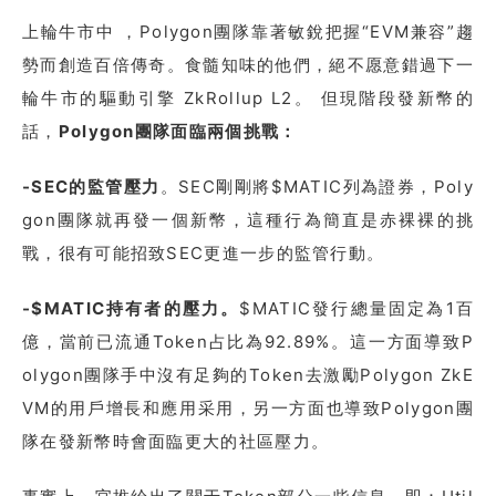
上輪牛市中 ，Polygon團隊靠著敏銳把握“EVM兼容”趨
勢而創造百倍傳奇。食髓知味的他們，絕不愿意錯過下一
輪牛市的驅動引擎 ZkRollup L2。 但現階段發新幣的
話，
Polygon團隊面臨兩個挑戰：
-SEC的監管壓力
。SEC剛剛將$MATIC列為證券，Poly
gon團隊就再發一個新幣，這種行為簡直是赤裸裸的挑
戰，很有可能招致SEC更進一步的監管行動。
-$MATIC持有者的壓力。
$MATIC發行總量固定為1百
億，當前已流通Token占比為92.89%。這一方面導致P
olygon團隊手中沒有足夠的Token去激勵Polygon ZkE
VM的用戶增長和應用采用，另一方面也導致Polygon團
隊在發新幣時會面臨更大的社區壓力。