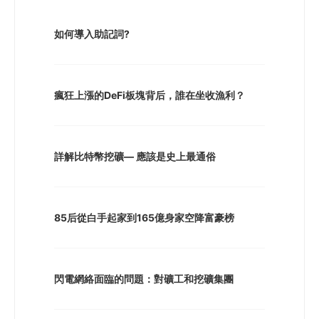
如何導入助記詞?
瘋狂上漲的DeFi板塊背后，誰在坐收漁利？
詳解比特幣挖礦— 應該是史上最通俗
85后從白手起家到165億身家空降富豪榜
閃電網絡面臨的問題：對礦工和挖礦集團