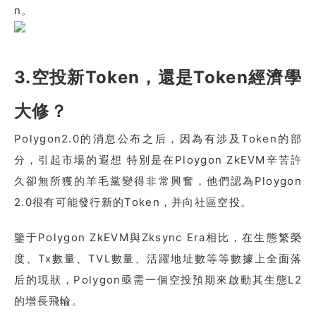
n。
3.空投新Token，還是Token經濟學
大修？
Polygon2.0的消息公布之后，因為有涉及Token的部
分，引起市場的遐想 特別是在Ploygon ZkEVM辛苦許
久卻無所獲的羊毛黨變得非常興奮，他們認為Ploygon
2.0很有可能發行新的Token，并向社區空投。
鑒于Polygon ZkEVM與Zksync Era相比，在生態繁榮
度、Tx數量、TVL數量、活躍地址數等等數據上全面落
后的現狀，Polygon亟需一個空投預期來啟動其生態L2
的增長飛輪。