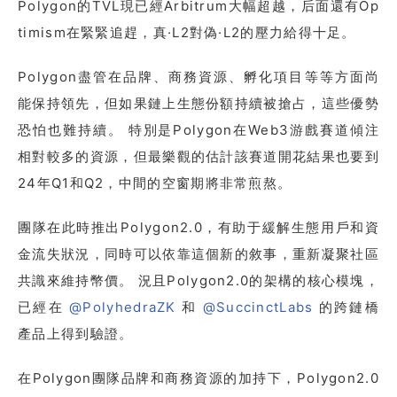
Polygon的TVL現已經Arbitrum大幅超越，后面還有Op
timism在緊緊追趕，真·L2對偽·L2的壓力給得十足。
Polygon盡管在品牌、商務資源、孵化項目等等方面尚
能保持領先，但如果鏈上生態份額持續被搶占，這些優勢
恐怕也難持續。 特別是Polygon在Web3游戲賽道傾注
相對較多的資源，但最樂觀的估計該賽道開花結果也要到
24年Q1和Q2，中間的空窗期將非常煎熬。
團隊在此時推出Polygon2.0，有助于緩解生態用戶和資
金流失狀況，同時可以依靠這個新的敘事，重新凝聚社區
共識來維持幣價。 況且Polygon2.0的架構的核心模塊，
已經在
@PolyhedraZK
和
@SuccinctLabs
的跨鏈橋
產品上得到驗證。
在Polygon團隊品牌和商務資源的加持下，Polygon2.0