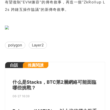
有望復制“EVM兼容”的傳奇敘事，再造一個“ZkRollup L
2s 跨鏈互操作協議”的新傳奇敘事。
polygon
Layer2
白話
推薦閱讀
什么是Stacks，BTC第2層網絡可能面臨
哪些挑戰？
06-27 16:39