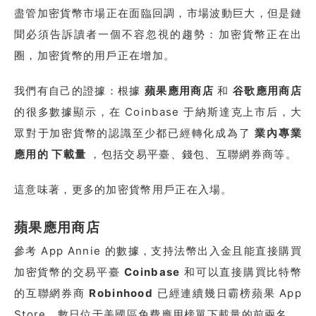
盡管加密貨幣市場正在面臨回調，市場波動巨大，但是鏈
聞必須告訴讀者一個不容忽視的趨勢：加密貨幣正在出
圈，加密貨幣的用戶正在增加。
我們有自己的證據：根據
蘋果應用商店
和
谷歌應用商店
的很多數據顯示，在 Coinbase 于納斯達克上市后，大
眾對于加密貨幣的認識至少都已經轉化成為了
業內專業
應用的 下載量
，包括交易平臺、錢包、互聯網券商等。
這意味著，更多的加密貨幣用戶正在入場。
蘋果應用商店
參考 App Annie 的數據，支持法幣出入金且能直接購買
加密貨幣的交易平臺
Coinbase
和可以直接購買比特幣
的互聯網券商
Robinhood
已經連續幾日霸榜蘋果 App
Store，數日位于美國區免費應用榜單下載量的前兩名。