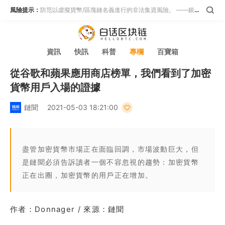
風險提示：
防范以虛擬貨幣/區塊鏈名義進行的非法集資風險。 ——銀保監會等五部門
資訊
快訊
科普
專欄
百寶箱
從谷歌和蘋果應用商店榜單，我們看到了加密
貨幣用戶入場的證據
鏈聞
2021-05-03 18:21:00
盡管加密貨幣市場正在面臨回調，市場波動巨大，但
是鏈聞必須告訴讀者一個不容忽視的趨勢：加密貨幣
正在出圈，加密貨幣的用戶正在增加。
作者：Donnager / 來源：鏈聞