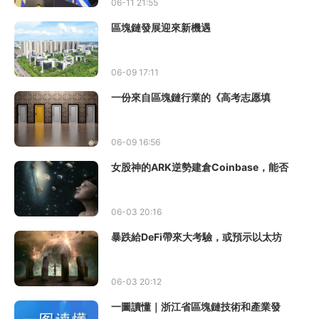
06-11 21:55
區塊鏈發展迎來新機遇
06-09 17:11
一份來自區塊鏈行業的《高考志愿填
06-09 16:56
女股神的ARK逆勢建倉Coinbase，能否
06-03 20:16
暴跌給DeFi帶來大考驗，或預示以太坊
06-03 20:12
一圖讀懂｜浙江省區塊鏈技術和產業發