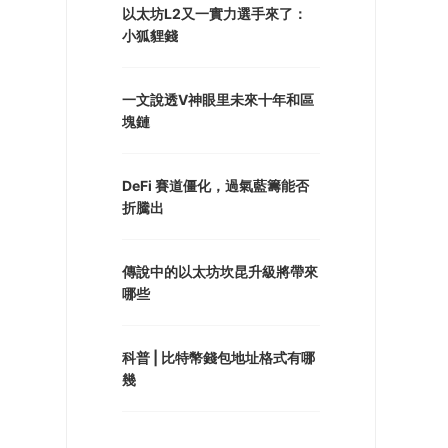
以太坊L2又一實力選手來了：
小狐貍錢
一文說透V神眼里未來十年和區
塊鏈
DeFi 賽道僵化，過氣藍籌能否
折騰出
傳說中的以太坊坎昆升級將帶來
哪些
科普 | 比特幣錢包地址格式有哪
幾