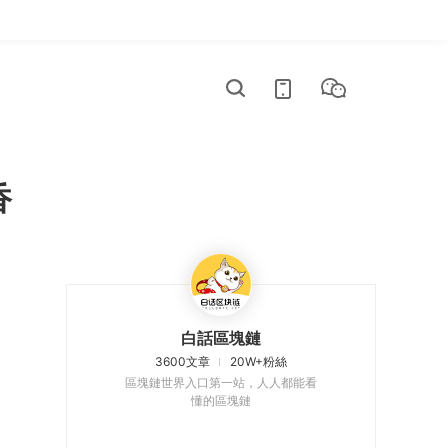
香
白話區塊鏈
3600文章
20W+粉絲
區塊鏈世界入口第一站，人人都能看
懂的區塊鏈