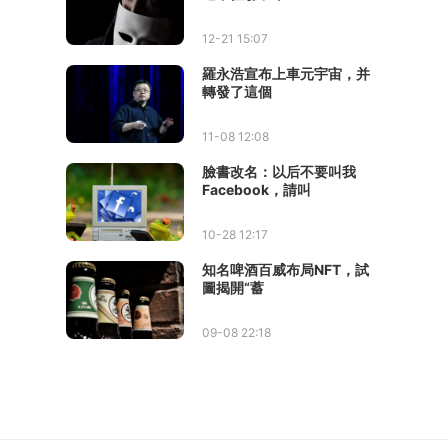
12-21 15:07
羅永浩宣布上車元宇宙，并
轉發了這個
11-08 12:08
臉書改名：以后不要叫我
Facebook，請叫
10-28 12:17
知名啤酒百威布局NFT，試
圖揭開“蓄
09-08 22:18