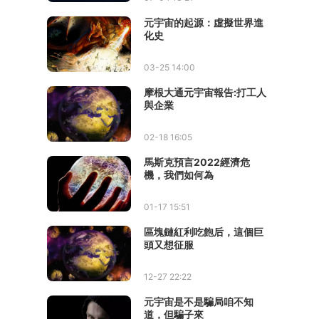
元宇宙的起源：虛擬世界進
化史
03-25 14:00
摩根大通元宇宙報告:打工人
與企業
02-18 16:05
馬斯克預言2022經濟危
機，我們如何為
01-17 15:51
區塊鏈紅利吃飽后，這個巨
頭又想征服
12-27 22:22
元宇宙是不是騙局咱不知
道，但騙子來