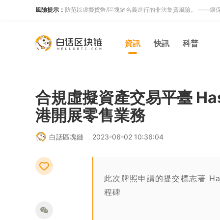
風險提示：
防范以虛擬貨幣/區塊鏈名義進行的非法集資風險。 ——銀
資訊
快訊
科普
合規虛擬資產交易平臺 Has
港開展零售業務
白話區塊鏈
2023-06-02 10:36:04
此次牌照申請的提交標志著 Ha
程碑