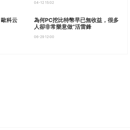
04-12 15:02
 歐科云
為何PC挖比特幣早已無收益，很多
人卻非常樂意做“活雷鋒
06-29 12:00