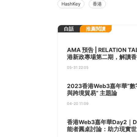
HashKey
香港
白話
推薦閱讀
AMA 預告 | RELATION T
港新政專場第二期，解讀香
05-31 22:05
2023香港Web3嘉年華“
與跨境貿易” 主題論
04-20 11:09
香港Web3嘉年華Day2｜D
能者圓桌討論：助力現實世