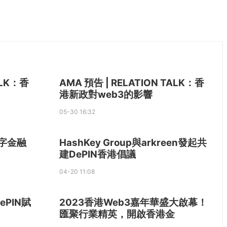
ALK：香
AMA 預告 | RELATION TALK：香
港新政對web3的影響
05-30 16:32
數字金融
HashKey Group與arkreen發起共
建DePIN香港倡議
04-20 11:08
ePIN賦
2023香港Web3嘉年華盛大啟幕！
匯聚行業精英，開啟香港金