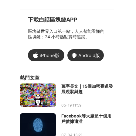
下載白話區塊鏈APP
區塊鏈世界入口第一站，人人都能看懂的
區塊鏈；24 小時熱點實時追蹤。
iPhone版
Android版
熱門文章
萬字長文｜15個加密賽道發
展現狀與趨
05-19 11:59
Facebook等大廠超十億用
戶數據遭泄
07-04 13:21