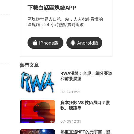
下載白話區塊鏈APP
區塊鏈世界入口第一站，人人都能看懂的
區塊鏈；24 小時熱點實時追蹤。
iPhone版
Android版
熱門文章
RWA漫談：合規、細分賽道
和前景展望
07-12 11:52
資本狂歡 VS 技術風口？微
軟、騰訊等
07-09 12:31
熱度直追NFT的元宇宙，或